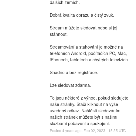
dalších zemích.
Dobrá kvalita obrazu a čistý zvuk.
Stream můžete sledovat nebo si jej 
stáhnout.
Streamování a stahování je možné na 
telefonech Android, počítačích PC, Mac, 
iPhonech, tabletech a chytrých televizích.
Snadno a bez registrace.
Lze sledovat zdarma.
To jsou některé z výhod, pokud sledujete 
naše stránky. Stačí kliknout na výše 
uvedený odkaz. Naštěstí sledováním 
našich stránek můžete být s našimi 
službami pobaveni a spokojeni.
Posted
4
years ago.
Feb
02
,
2023
-
15:35
UTC