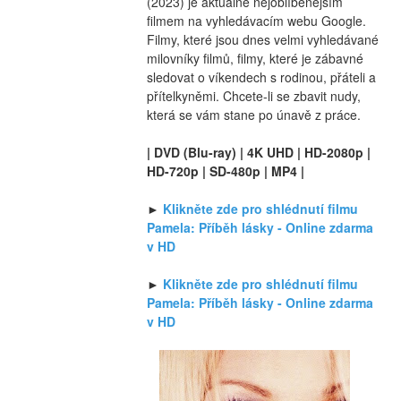
(2023) je aktuálně nejoblíbenějším 
filmem na vyhledávacím webu Google. 
Filmy, které jsou dnes velmi vyhledávané 
milovníky filmů, filmy, které je zábavné 
sledovat o víkendech s rodinou, přáteli a 
přítelkyněmi. Chcete-li se zbavit nudy, 
která se vám stane po únavě z práce.
| DVD (Blu-ray) | 4K UHD | HD-2080p | 
HD-720p | SD-480p | MP4 |
► 
Klikněte zde pro shlédnutí filmu 
Pamela: Příběh lásky - Online zdarma 
v HD
► 
Klikněte zde pro shlédnutí filmu 
Pamela: Příběh lásky - Online zdarma 
v HD