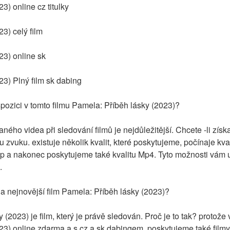
3) online cz titulky
3) celý film
23) online sk
23) Plný film sk dabing
ispozici v tomto filmu Pamela: Příběh lásky (2023)?
ného videa při sledování filmů je nejdůležitější. Chcete -li získa
itu zvuku. existuje několik kvalit, které poskytujeme, počínaje kv
a nakonec poskytujeme také kvalitu Mp4. Tyto možnosti vám us
.
na nejnovější film Pamela: Příběh lásky (2023)?
 (2023) je film, který je právě sledován. Proč je to tak? protože
23) online zdarma a s cz a sk dabingem. poskytujeme také filmy