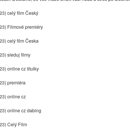
23) celý film Český
23) Filmové premiéry
23) celý film Česka
3) sleduj filmy
3) online cz titulky
23) premiéra
23) online cz
23) online cz dabing
23) Celý Film