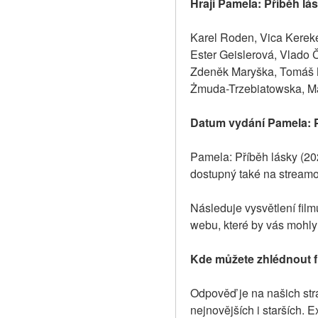
Hrají Pamela: Příběh lá
Karel Roden, Vica Kereke
Ester Geislerová, Vlado 
Zdeněk Maryška, Tomáš M
Żmuda-Trzebiatowska, Ma
Datum vydání Pamela: P
Pamela: Příběh lásky (20
dostupný také na streamo
Následuje vysvětlení fil
webu, které by vás mohly 
Kde můžete zhlédnout f
Odpověď je na našich strá
nejnovějších i starších. E