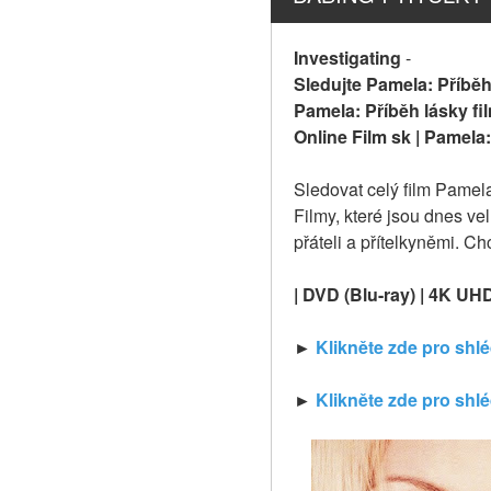
Investigating
-
Sledujte Pamela: Příběh 
Pamela: Příběh lásky fil
Online Film sk | Pamela:
Sledovat celý film Pamel
Filmy, které jsou dnes ve
přáteli a přítelkyněmi. Ch
| DVD (Blu-ray) | 4K UH
► 
Klikněte zde pro shl
► 
Klikněte zde pro shl