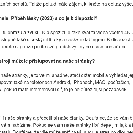
vizních seriálů. Takže pokud máte zájem, klikněte na odkaz výše.
mela: Příběh lásky (2023) a co je k dispozici?
itu obrazu a zvuku. K dispozici je také kvalita videa včetně 4K
tupné také s českými titulky a českým dabingem. K dispozici ta
yberete si pouze podle své představy, my se o vše postaráme.
troji můžete přistupovat na naše stránky?
naše stránky, je to velmi snadné, stačí držet mobil a vyhledat je
upovat také na telefonech Android, iPhonech, MAC, počítačích, l
 pokud máte internetovou síť, to je nejdůležitější požadavek.
li naše stránky a přečetli si naše články. Doufáme, že se vám bu
ý vám nabízíme. Pokud se vám naše stránky líbí, dejte jim lajk a
stali. Doufáme, že vše může snížit vaši nudu a stres po dlouhém