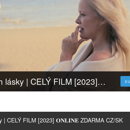
Pamela: Příběh lásky | CELÝ FILM [2023] 𝐎𝐍𝐋𝐈𝐍𝐄 ZDARMA CZ/SK DABING I TITULKY
S
y | CELÝ FILM [2023] 𝐎𝐍𝐋𝐈𝐍𝐄 ZDARMA CZ/SK 