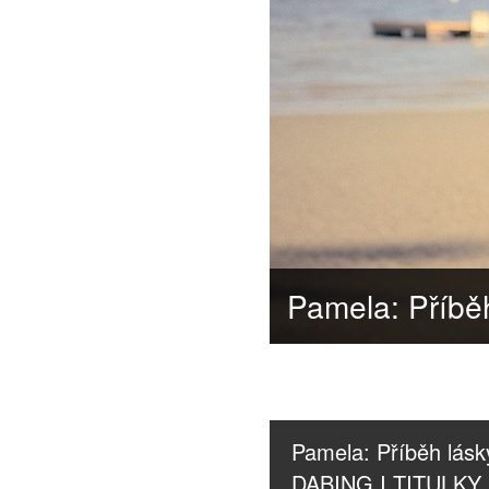
Pamela: Příběh lásk
DABING I TITULKY