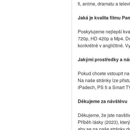
fi, anime, dramatu a tele
Jaká je kvalita filmu Pa
Poskytujeme nejlepší kval
720p, HD 420p a Mp4. Dos
konkrétně v angličtině. V
Jakými prostředky a nás
Pokud chcete vstoupit na 
Na naše stránky lze přist
iPadech, PS 5 a Smart TV,
Děkujeme za návštěvu
Děkujeme, že jste navštívi
Příběh lásky (2023), kter
aby se na naše stránky do