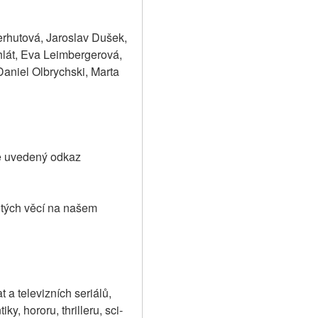
rhutová, Jaroslav Dušek, 
lát, Eva Leimbergerová, 
niel Olbrychski, Marta 
e uvedený odkaz 
tých věcí na našem 
a televizních seriálů, 
y, hororu, thrilleru, sci-