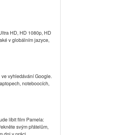
 Ultra HD, HD 1080p, HD 
ké v globálním jazyce, 
j ve vyhledávání Google. 
aptopech, noteboocích, 
de líbit film Pamela: 
 řekněte svým přátelům, 
 dni v práci.