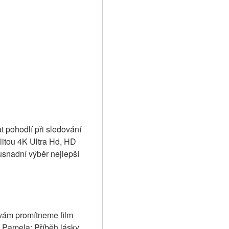
t pohodlí při sledování 
alitou 4K Ultra Hd, HD 
nadní výběr nejlepší 
 vám promítneme film 
 Pamela: Příběh lásky 