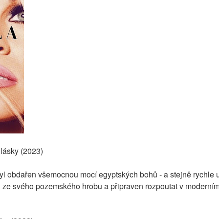
lásky (2023)
byl obdařen všemocnou mocí egyptských bohů - a stejně rychle u
 ze svého pozemského hrobu a připraven rozpoutat v moderním