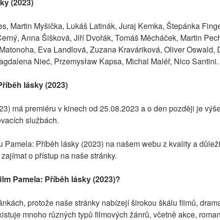
sky (2023)
s, Martin Myšička, Lukáš Latinák, Juraj Kemka, Štepánka Finge
Černý, Anna Šišková, Jiří Dvořák, Tomáš Měcháček, Martin Pech
atonoha, Eva Landlová, Zuzana Kraváriková, Oliver Oswald, Da
gdalena Nieć, Przemysław Kapsa, Michal Maléř, Nico Santini.
říběh lásky (2023)
23) má premiéru v kinech od 25.08.2023 a o den později je výš
vacích službách.
mu Pamela: Příběh lásky (2023) na našem webu z kvality a důleži
zajímat o přístup na naše stránky.
ilm Pamela: Příběh lásky (2023)?
nkách, protože naše stránky nabízejí širokou škálu filmů, dramat 
xistuje mnoho různých typů filmových žánrů, včetně akce, romantik