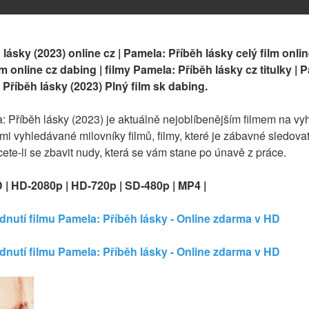
lásky (2023) online cz | Pamela: Příběh lásky celý film onli
m online cz dabing | filmy Pamela: Příběh lásky cz titulky | P
 Příběh lásky (2023) Plný film sk dabing.
a: Příběh lásky (2023) je aktuálně nejoblíbenějším filmem na v
lmi vyhledávané milovníky filmů, filmy, které je zábavné sledovat
cete-li se zbavit nudy, která se vám stane po únavě z práce.
D | HD-2080p | HD-720p | SD-480p | MP4 |
édnutí filmu Pamela: Příběh lásky - Online zdarma v HD
édnutí filmu Pamela: Příběh lásky - Online zdarma v HD